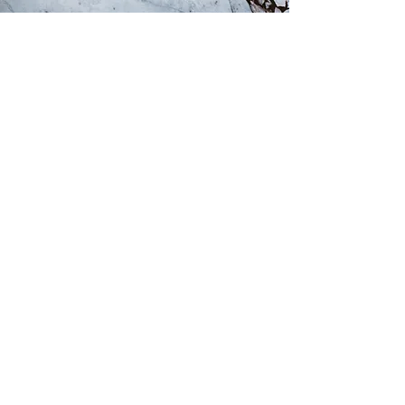
Sobre nós
Clientes
Mercado
Soluções
Nossa Rede
Contato
Trabalhamos com excelência na
prestação de serviços e agilidade na
resolução de problemas, sempre com
transparência e honestidade, gerando
confiança, que é a base de todo
relacionamento.