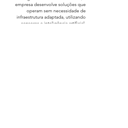
empresa desenvolve soluções que
operam sem necessidade de
infraestrutura adaptada, utilizando
sensores e inteligência artificial.
Fale com um consultor
Entre em contato
Nome
Empresa
Email
Insira uma mensagem